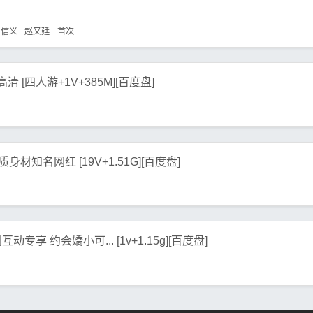
信义
赵又廷
首次
 [四人游+1V+385M][百度盘]
材知名网红 [19V+1.51G][百度盘]
享 约会嬌小可... [1v+1.15g][百度盘]