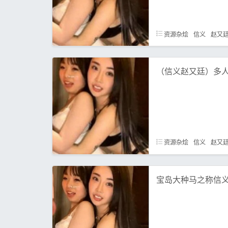
资源杂烩
信义
赵又
（信义赵又廷）多
资源杂烩
信义
赵又
宝岛大种马之称信义