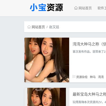
网站首页
软件
网站首页
赵又廷
湾湾大种马之称（信
首次发布作品，就带来了2
资源杂烩
种马
湾湾
最新宝岛大种马之称
玩得真嗨本次资源共2V，