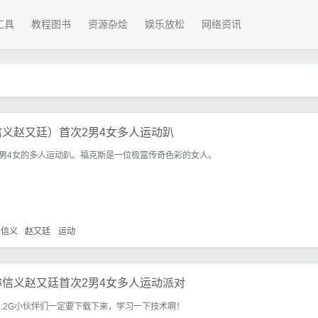
工具
教程图书
资源杂烩
娱乐放松
网络资讯
义赵又廷）首次2男4女多人运动趴
男4女的多人运动趴。福克斯是一位极富传奇色彩的女人。
信义
赵又廷
运动
信义赵又廷首次2男4女多人运动派对
4.2G小伙伴们一定要下载下来，学习一下技术啊！