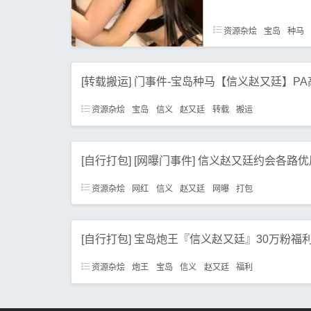
资源杂烩
宝岛
种马
[转载搬运] 门事件-宝岛种马【信义赵又廷】PA高清
资源杂烩
宝岛
信义
赵又廷
转载
搬运
[自行打包] [网曝门事件] 信义赵又廷约会各路优质身
资源杂烩
网红
信义
赵又廷
网曝
打包
[自行打包] 宝岛炮王『信义赵又廷』30万粉福利互动专
资源杂烩
炮王
宝岛
信义
赵又廷
福利