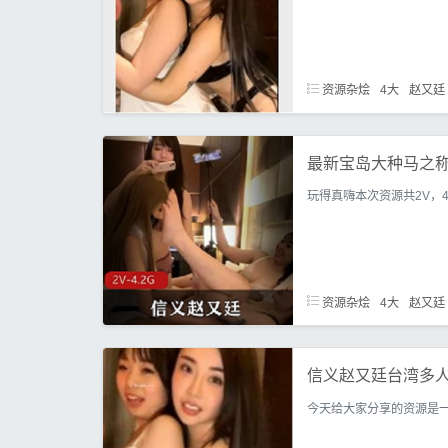
资源杂烩
4大
赵又廷
最新宝岛大种马之称
玩得真嗨本次资源共2V，
资源杂烩
4大
赵又廷
信义赵又廷台湾多人
今天给大家分享的资源是