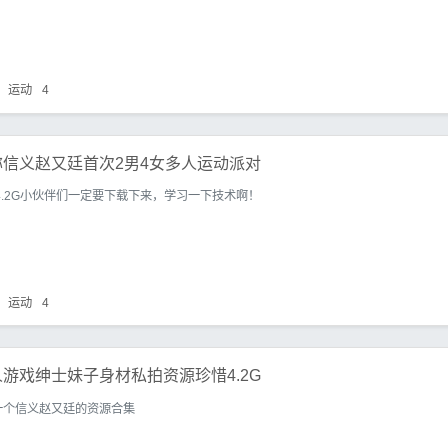
运动
4
信义赵又廷首次2男4女多人运动派对
4.2G小伙伴们一定要下载下来，学习一下技术啊！
运动
4
游戏绅士妹子身材私拍资源珍惜4.2G
一个信义赵又廷的资源合集