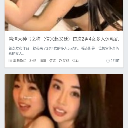
湾湾大种马之称（信义赵又廷）首次2男4女多人运动趴
首次发布作品，就带来了2男4女的多人运动趴。福克斯是一位极富传奇色
彩的女人。
资源杂烩
种马
湾湾
信义
赵又廷
运动
2月前