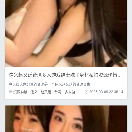
信义赵又廷台湾多人游戏绅士妹子身材私拍资源珍惜4.2G
今天给大家分享的资源是一个信义赵又廷的资源合集
资源杂烩
信义
赵又廷
台湾
多人游戏
绅士
2025-03-09 22:38:14