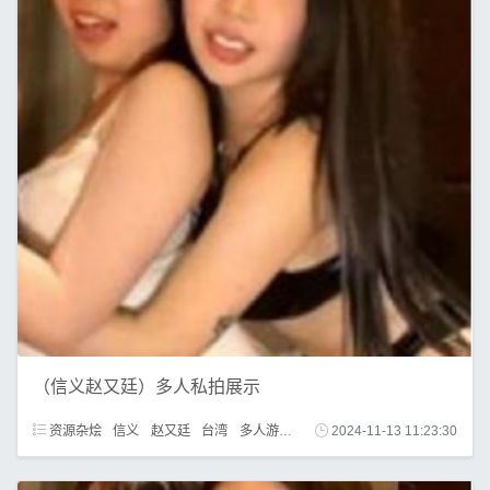
（信义赵又廷）多人私拍展示
资源杂烩
信义
赵又廷
台湾
多人游戏
绅士
2024-11-13 11:23:30