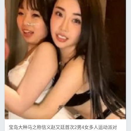
宝岛大种马之称信义赵又廷首次2男4女多人运动派对