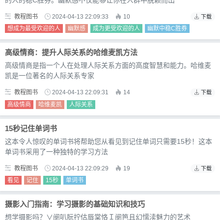
教程图书
2024-04-13 22:09:33
10
下载
想成为最受欢迎的人
幽默感
成为更受欢迎的人
幽默中稳C胜券
高级情商：提升人际关系的哈维麦凯方法
高级情商是指一个人在处理人际关系方面的高度智慧和能力。哈维麦
凯是一位著名的人际关系专家
教程图书
2024-04-13 22:09:31
14
下载
高级情商
哈维麦凯
人际关系
15秒记住单词书
这本令人惊叹的单词书将帮助您从看见到记住单词只需要15秒！这本
单词书采用了一种独特的学习方法
教程图书
2024-04-13 22:09:29
19
下载
看见
记住
15秒
单词书
摄影入门指南：学习摄影的基础知识和技巧
想学摄影吗？∨阌叭朊拧估唇棠恪Ｉ阌笆且幻懦渎魅力的艺术