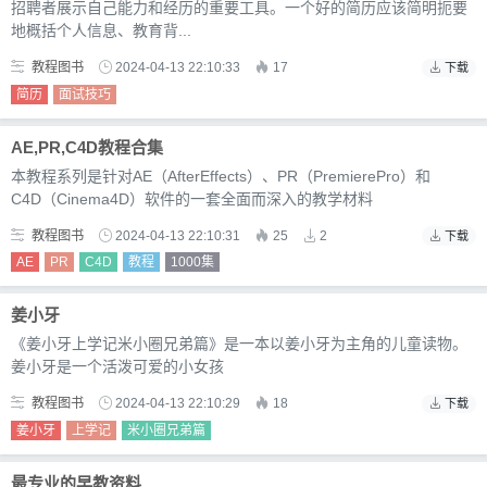
招聘者展示自己能力和经历的重要工具。一个好的简历应该简明扼要
地概括个人信息、教育背...
教程图书
2024-04-13 22:10:33
17
下载
简历
面试技巧
AE,PR,C4D教程合集
本教程系列是针对AE（AfterEffects）、PR（PremierePro）和
C4D（Cinema4D）软件的一套全面而深入的教学材料
教程图书
2024-04-13 22:10:31
25
2
下载
AE
PR
C4D
教程
1000集
姜小牙
《姜小牙上学记米小圈兄弟篇》是一本以姜小牙为主角的儿童读物。
姜小牙是一个活泼可爱的小女孩
教程图书
2024-04-13 22:10:29
18
下载
姜小牙
上学记
米小圈兄弟篇
最专业的早教资料