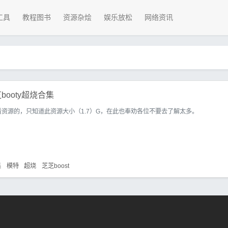
工具
教程图书
资源杂烩
娱乐放松
网络资讯
ooty超烧合集
资源的，只知道此资源大小（1.7）G，在此也奉劝各位不要去了解太多。
集
模特
超烧
芝芝boost