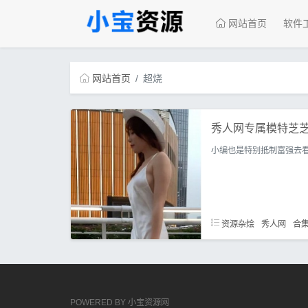
网站首页
软件
网站首页
超烧
秀人网专属模特芝芝b
小编也是特别抵制富强去看
资源杂烩
秀人网
合
POWERED BY
小宝资源网