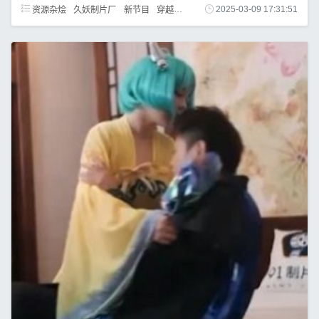
资源杂烩
久妖制片厂
新节目
穿越
王者荣耀
2025-03-09 17:31:51
主角