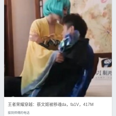
王者荣耀穿越：蔡文姬被移魂da，fa1V，417M
接到师傅的电话