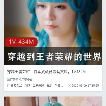
穿越王者荣耀：宫本武藏剧毒蔡文姬，1V434M
散打哥直播连麦小白
资源杂烩
穿越
王者荣耀
资源
创意
主角
2025-03-09 17:35:25