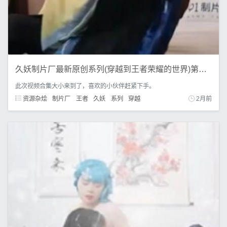
久妖制片厂最新原创系列(穿越到王者荣耀的世界)第二集
此次视频合集大小来到了，喜欢的小伙伴赶紧下手。
资源杂烩
制片厂
王者
久妖
系列
穿越
2月前