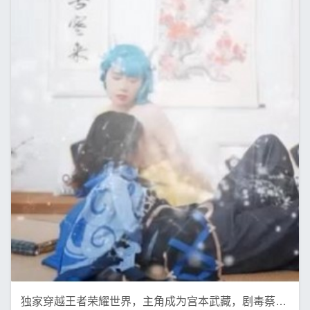
独家穿越王者荣耀世界，主角成为宫本武藏，剧毒蔡文姬，1V，434M！