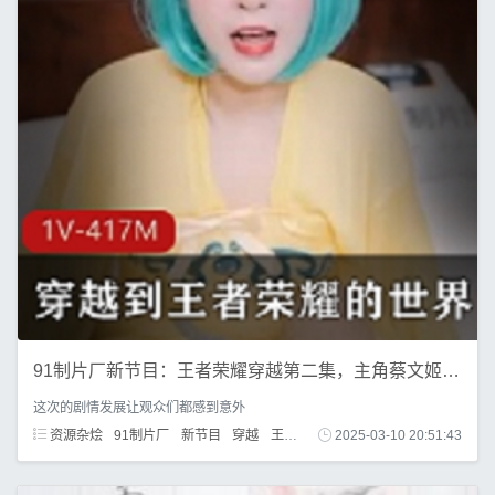
91制片厂新节目：王者荣耀穿越第二集，主角蔡文姬兰陵王剧情孟德
这次的剧情发展让观众们都感到意外
资源杂烩
91制片厂
新节目
穿越
王者荣耀
第二集
2025-03-10 20:51:43