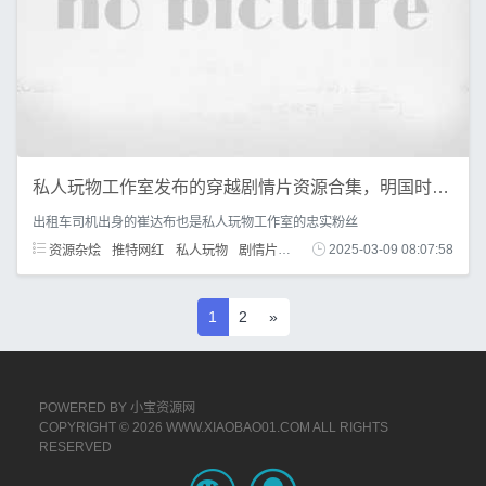
私人玩物工作室发布的穿越剧情片资源合集，明国时期美女老师的荒诞现代社会故事
出租车司机出身的崔达布也是私人玩物工作室的忠实粉丝
资源杂烩
推特网红
私人玩物
剧情片
穿越
明国时期
2025-03-09 08:07:58
1
2
»
POWERED BY
小宝资源网
COPYRIGHT © 2026 WWW.XIAOBAO01.COM ALL RIGHTS
RESERVED