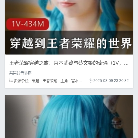
王者荣耀穿越之旅：宫本武藏与蔡文姬的奇遇（1V，434M）
其实我告诉你
资源杂烩
穿越
王者荣耀
主角
宫本武藏
剧毒
2025-03-09 23:20:32