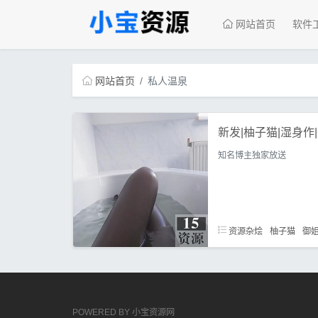
网站首页
软件
网站首页
私人温泉
新发|柚子猫|湿身作
知名博主独家放送
资源杂烩
柚子猫
御
POWERED BY
小宝资源网