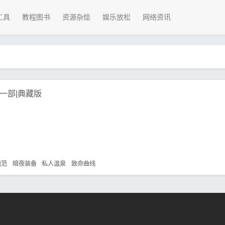
工具
教程图书
资源杂烩
娱乐放松
网络资讯
|一部|典藏版
姐范
暗夜装备
私人温泉
致命曲线