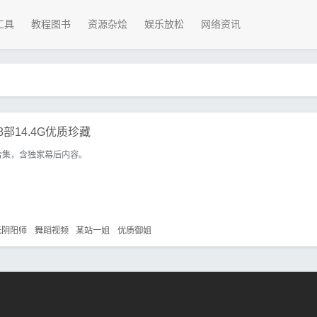
工具
教程图书
资源杂烩
娱乐放松
网络资讯
部14.4G优质珍藏
合集，含独家幕后内容。
光阴阳师
舞蹈视频
某站一姐
优质御姐