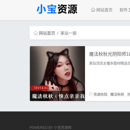
网站首页
软件
网站首页
某站一姐
魔法秋秋光阴阳师18
某站顶流主播多题材精选
资源杂烩
魔法秋秋
POWERED BY
小宝资源网