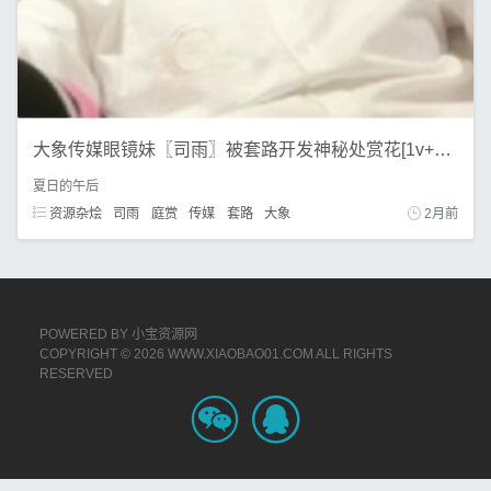
大象传媒眼镜妹〖司雨〗被套路开发神秘处赏花[1v+460m]
夏日的午后
资源杂烩
司雨
庭赏
传媒
套路
大象
2月前
POWERED BY
小宝资源网
COPYRIGHT © 2026 WWW.XIAOBAO01.COM ALL RIGHTS
RESERVED