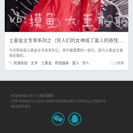
土豪金主专享系列之（穷人们的女神成了富人的奇怪器具）
今天带来是土豪金主专享系列之。其中最重要的一部分，是为土豪金主量
身定做的。
资源杂烩
主专
土豪金
奇怪器具
富人
穷人
2月前
POWERED BY
小宝资源网
COPYRIGHT © 2026 WWW.XIAOBAO01.COM ALL RIGHTS
RESERVED